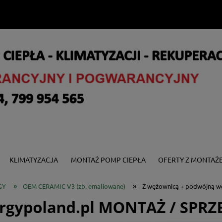
KLIMATYZACJA
MONTAŻ POMP CIEPŁA
OFERTY Z MONTAŻ
»
»
GY
OEM CERAMIC V3 (zb. emaliowane)
Z wężownicą + podwójną w