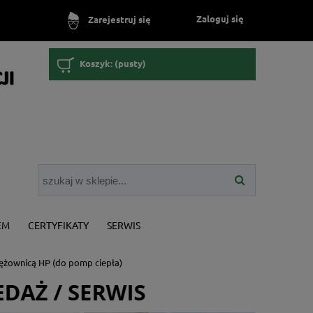
Zaloguj się
Zarejestruj się
Koszyk:
(pusty)
EM
CERTYFIKATY
SERWIS
ężownicą HP (do pomp ciepła)