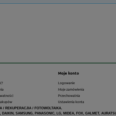
Moje konto
ć?
Logowanie
nia
Moje zamówienia
ywatności
Przechowalnia
zakupów
Ustawienia konta
A / REKUPERACJIA / FOTOWOLTAIKA.
, DAIKIN, SAMSUNG, PANASONIC, LG, MIDEA, FOX, GALMET, AURATS