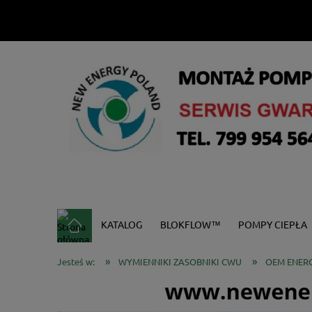
KATALOG
BLOKFLOW™
POMPY CIEPŁA
»
»
Jesteś w:
WYMIENNIKI ZASOBNIKI CWU
OEM ENER