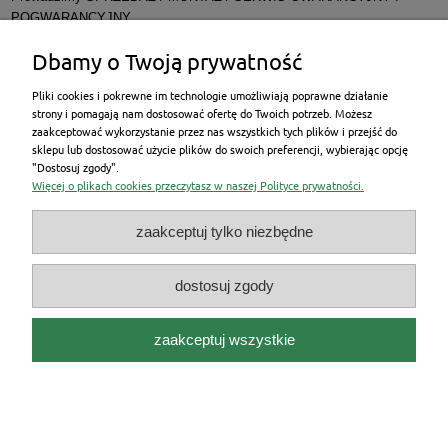
POGWARANCYJNY
Dbamy o Twoją prywatność
Pliki cookies i pokrewne im technologie umożliwiają poprawne działanie
strony i pomagają nam dostosować ofertę do Twoich potrzeb. Możesz
zaakceptować wykorzystanie przez nas wszystkich tych plików i przejść do
New Energy Poland Sp. z o.o. występujący w
sklepu lub dostosować użycie plików do swoich preferencji, wybierając opcję
roli pośrednika kredytowego informuje swoich Klientów o
"Dostosuj zgody".
możliwości skorzystania z propozycji kredytu na zakup
Więcej o plikach cookies przeczytasz w naszej Polityce prywatności.
towarów i usług oferowanego przez Santander Consumer
Bank S.A., udostępnia swoim Klientom wniosek o kredyt na
zakup towarów i usług oraz przyjmuje oświadczenia o
zaakceptuj tylko niezbędne
odstąpieniu od umów o kredyt na zakup towarów i usług
zawartych przez Santander Consumer Bank S.A. za
pośrednictwem New Energy Poland Sp. z o.o.
dostosuj zgody
Niniejsza propozycja nie jest ofertą w rozumieniu art. 66
Kodeksu Cywilnego. Decyzja o przyznaniu i warunkach
kredytu z uwzględnieniem oceny aktualnej sytuacji Klienta
zaakceptuj wszystkie
zostanie podjęta przez Bank. Szczegóły
na
www.santanderconsumer.pl
pokaż pełną wersję strony
Sklep internetowy Shoper.pl