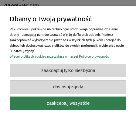
POGWARANCYJNY
Dbamy o Twoją prywatność
Pliki cookies i pokrewne im technologie umożliwiają poprawne działanie
strony i pomagają nam dostosować ofertę do Twoich potrzeb. Możesz
zaakceptować wykorzystanie przez nas wszystkich tych plików i przejść do
New Energy Poland Sp. z o.o. występujący w
sklepu lub dostosować użycie plików do swoich preferencji, wybierając opcję
roli pośrednika kredytowego informuje swoich Klientów o
"Dostosuj zgody".
możliwości skorzystania z propozycji kredytu na zakup
Więcej o plikach cookies przeczytasz w naszej Polityce prywatności.
towarów i usług oferowanego przez Santander Consumer
Bank S.A., udostępnia swoim Klientom wniosek o kredyt na
zakup towarów i usług oraz przyjmuje oświadczenia o
zaakceptuj tylko niezbędne
odstąpieniu od umów o kredyt na zakup towarów i usług
zawartych przez Santander Consumer Bank S.A. za
pośrednictwem New Energy Poland Sp. z o.o.
dostosuj zgody
Niniejsza propozycja nie jest ofertą w rozumieniu art. 66
Kodeksu Cywilnego. Decyzja o przyznaniu i warunkach
kredytu z uwzględnieniem oceny aktualnej sytuacji Klienta
zaakceptuj wszystkie
zostanie podjęta przez Bank. Szczegóły
na
www.santanderconsumer.pl
pokaż pełną wersję strony
Sklep internetowy Shoper.pl