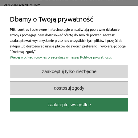
POGWARANCYJNY
Dbamy o Twoją prywatność
Pliki cookies i pokrewne im technologie umożliwiają poprawne działanie
strony i pomagają nam dostosować ofertę do Twoich potrzeb. Możesz
zaakceptować wykorzystanie przez nas wszystkich tych plików i przejść do
New Energy Poland Sp. z o.o. występujący w
sklepu lub dostosować użycie plików do swoich preferencji, wybierając opcję
roli pośrednika kredytowego informuje swoich Klientów o
"Dostosuj zgody".
możliwości skorzystania z propozycji kredytu na zakup
Więcej o plikach cookies przeczytasz w naszej Polityce prywatności.
towarów i usług oferowanego przez Santander Consumer
Bank S.A., udostępnia swoim Klientom wniosek o kredyt na
zakup towarów i usług oraz przyjmuje oświadczenia o
zaakceptuj tylko niezbędne
odstąpieniu od umów o kredyt na zakup towarów i usług
zawartych przez Santander Consumer Bank S.A. za
pośrednictwem New Energy Poland Sp. z o.o.
dostosuj zgody
Niniejsza propozycja nie jest ofertą w rozumieniu art. 66
Kodeksu Cywilnego. Decyzja o przyznaniu i warunkach
kredytu z uwzględnieniem oceny aktualnej sytuacji Klienta
zaakceptuj wszystkie
zostanie podjęta przez Bank. Szczegóły
na
www.santanderconsumer.pl
pokaż pełną wersję strony
Sklep internetowy Shoper.pl